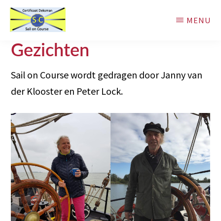
Door
MENU
naar
de
Sail
Basistraining
Gezichten
on
hoofd
Zeilvaart
Course
inhoud
Sail on Course wordt gedragen door Janny van
der Klooster en Peter Lock.