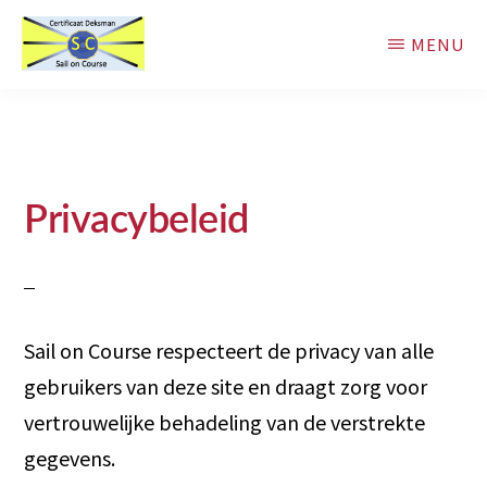
Door
MENU
naar
de
Sail
Basistraining
on
hoofd
Zeilvaart
Course
inhoud
Privacybeleid
Sail on Course respecteert de privacy van alle
gebruikers van deze site en draagt zorg voor
vertrouwelijke behadeling van de verstrekte
gegevens.