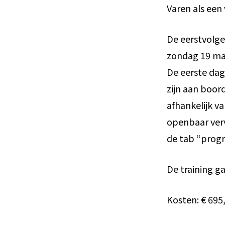
Varen als een 
De eerstvolge
zondag 19 maa
De eerste dag
zijn aan boor
afhankelijk v
openbaar ver
de tab “prog
De training g
Kosten: € 695,