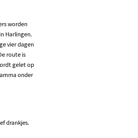
mers worden
in Harlingen.
ige vier dagen
e route is
ordt gelet op
gramma onder
ef drankjes.