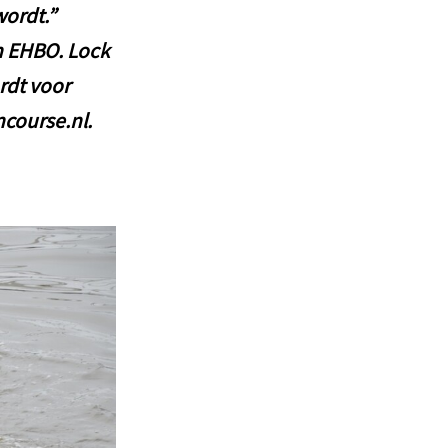
wordt.”
n EHBO. Lock
rdt voor
ncourse.nl.