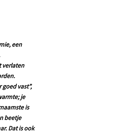
mie, een
.
 verlaten
orden.
 goed vast”,
warmte; je
rnaamste is
en beetje
r. Dat is ook