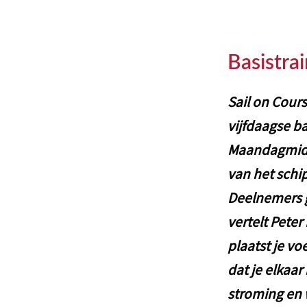
Basistrai
Sail on Cour
vijfdaagse b
Maandagmidda
van het schi
Deelnemers g
vertelt Peter
plaatst je v
dat je elkaar
stroming en w