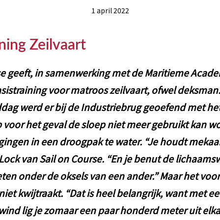
1 april 2022
ning Zeilvaart
se geeft, in samenwerking met de Maritieme Acade
asistraining voor matroos zeilvaart, ofwel deksman
g werd er bij de Industriebrug geoefend met het
p voor het geval de sloep niet meer gebruikt kan w
ingen in een droogpak te water. “Je houdt mekaar
 Lock van Sail on Course. “En je benut de lichaams
oeten onder de oksels van een ander.” Maar het voo
 niet kwijtraakt. “Dat is heel belangrijk, want met e
ind lig je zomaar een paar honderd meter uit elkaa