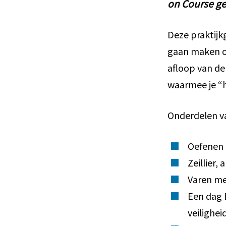
on Course ge
Deze praktijk
gaan maken of
afloop van de
waarmee je “h
Onderdelen van
Oefenen 
Zeillier,
Varen me
Een dag 
veilighe