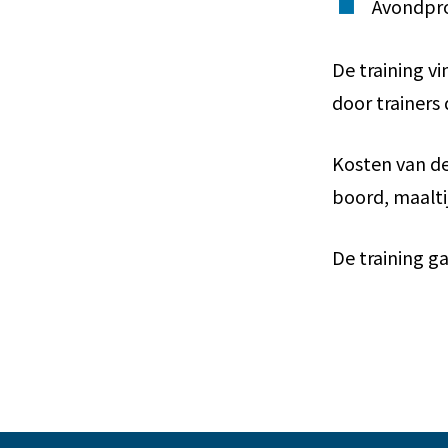
Avondpro
De training v
door trainers 
Kosten van de
boord, maaltij
De training g