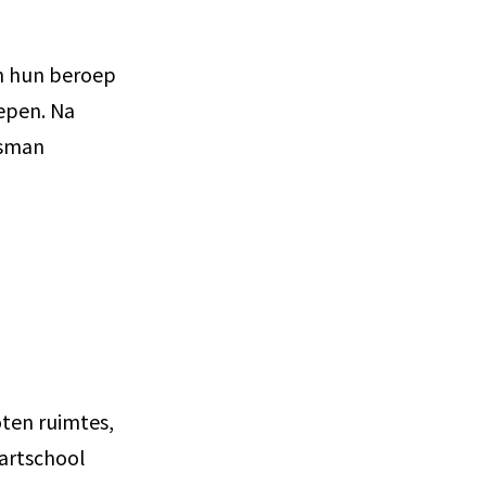
en hun beroep
epen. Na
ksman
ten ruimtes,
artschool